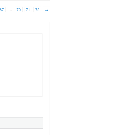
67
…
70
71
72
→