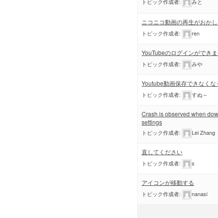
トピック作成者:
みと
ニコニコ動画の再生がおかし
トピック作成者:
ren
YouTubeのログインができ
トピック作成者:
みや
Youtube動画保存できなく
トピック作成者:
すぬ～
Crash is observed when down
settings
トピック作成者:
Lei Zhang
直してください
トピック作成者:
s
アイコンが移動する
トピック作成者:
nanasi