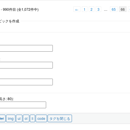
 990件目 (全1,072件中)
←
1
2
3
…
65
66
ピックを作成
:
: 80):