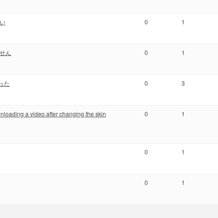
い
0
1
ません
0
1
なった
0
3
loading a video after changing the skin
0
1
0
1
0
1