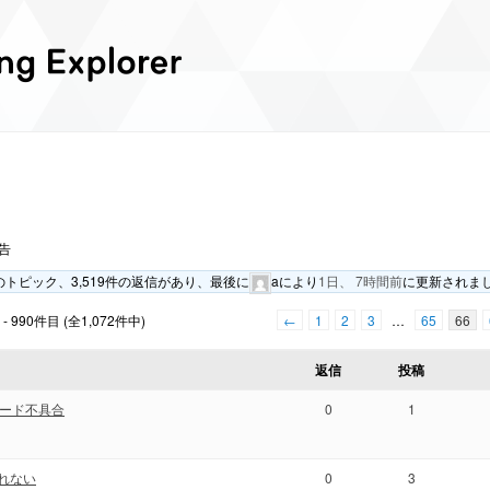
告
のトピック、3,519件の返信があり、最後に
a
により
1日、 7時間前
に更新されま
 990件目 (全1,072件中)
←
1
2
3
…
65
66
返信
投稿
ード不具合
0
1
されない
0
3