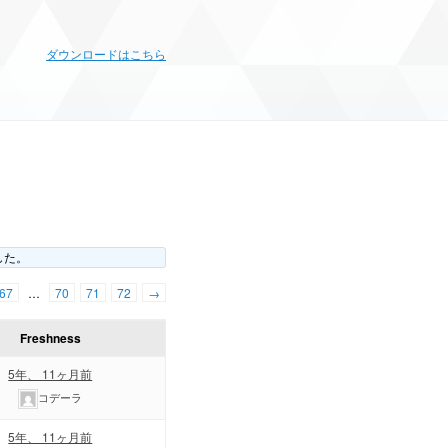
ダウンロードはこちら
した。
67
…
70
71
72
→
Freshness
5年、 11ヶ月前
コデーラ
5年、 11ヶ月前