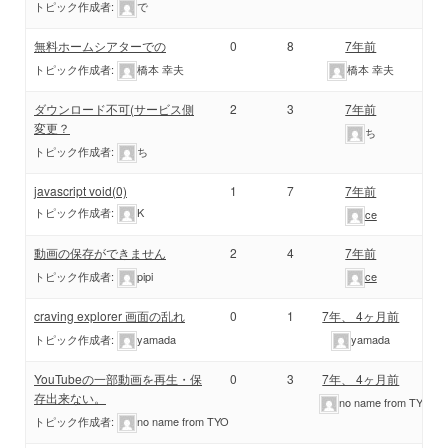
トピック作成者:
で
無料ホームシアターでの
0
8
7年前
トピック作成者:
橋本 幸夫
橋本 幸夫
ダウンロード不可(サービス側
2
3
7年前
変更？
ち
トピック作成者:
ち
javascript void(0)
1
7
7年前
トピック作成者:
K
ce
動画の保存ができません
2
4
7年前
トピック作成者:
pipi
ce
craving explorer 画面の乱れ
0
1
7年、 4ヶ月前
トピック作成者:
yamada
yamada
YouTubeの一部動画を再生・保
0
3
7年、 4ヶ月前
存出来ない。
no name from TYO
トピック作成者:
no name from TYO