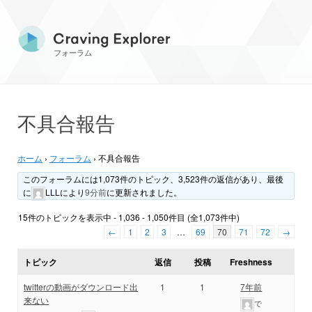
フォーラム
不具合報告
ホーム
›
フォーラム
›
不具合報告
このフォーラムには1,073件のトピック、3,523件の返信があり、最後
に
LLL
により
9分前
に更新されました。
15件のトピックを表示中 - 1,036 - 1,050件目 (全1,073件中)
←
1
2
3
…
69
70
71
72
→
トピック
返信
投稿
Freshness
twitterの動画がダウンロード出
1
1
7年前
来ない
で