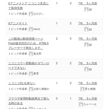
dアニメストア ニコニコ支店に
1
3
7年、 5ヶ月前
て取得失敗
ce
トピック作成者:
なかぴぃ
dアニメサイト
1
2
7年、 5ヶ月前
トピック作成者:
racco
ce
この動画は動画視聴ページ
2
5
7年、 5ヶ月前
Flash版非対応のため、HTML5
ce
プレーヤーで再生します。
トピック作成者:
鬼太郎
ニコニコで一部動画がダウンロ
2
2
7年、 5ヶ月前
ードできない
ce
トピック作成者:
東雲
ニコニコDL出来ない
1
2
7年、 5ヶ月前
トピック作成者:
お前ら無能か
君も無能
ブラウザ使用時動画再生で落ち
0
1
7年、 5ヶ月前
る時がある
ちゃーべえ
トピック作成者:
ちゃーべえ