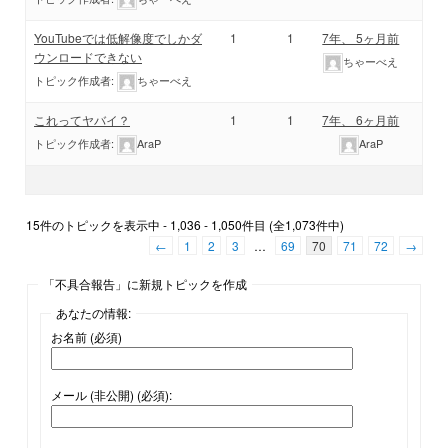
YouTubeでは低解像度でしかダ
1
1
7年、 5ヶ月前
ウンロードできない
ちゃーべえ
トピック作成者:
ちゃーべえ
これってヤバイ？
1
1
7年、 6ヶ月前
トピック作成者:
AraP
AraP
15件のトピックを表示中 - 1,036 - 1,050件目 (全1,073件中)
←
1
2
3
…
69
70
71
72
→
「不具合報告」に新規トピックを作成
あなたの情報:
お名前 (必須)
メール (非公開) (必須):