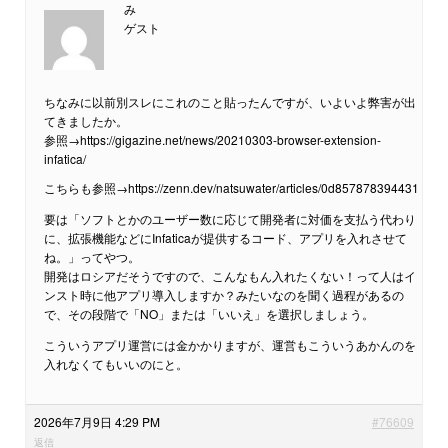
み
ゲスト
ちなみに以前別スレにこれのこと貼ったんですが、いよいよ弊害が出
てきましたか。
参照→https://gigazine.net/news/20210303-browser-extension-
infatica/
こちらも参照→https://zenn.dev/natsuwater/articles/0d857878394431
要は「ソフトとかのユーザー数に応じて開発者に対価を支払う代わり
に、拡張機能などにInfaticaが提供するコード、アプリを入れさせて
ね。」ってやつ。
開発はロシアだそうですので、こんなもん入れたくない！って人はイ
ンスト時に他アプリ導入しますか？みたいなのを聞く過程があるの
で、その段階で「NO」または「いいえ」を選択しましょう。
こういうアプリ運営には金かかりますが、運営もこういうあかんのを
入れなくてもいいのにと。
2026年7月9日 4:29 PM
#76609
返信