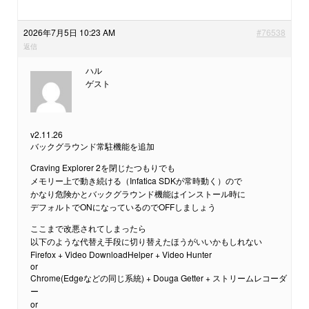
2026年7月5日 10:23 AM
#76538
返信
ハル
ゲスト
v2.11.26
バックグラウンド常駐機能を追加
Craving Explorer 2を閉じたつもりでも
メモリー上で動き続ける（Infatica SDKが常時動く）ので
かなり危険かとバックグラウンド機能はインストール時に
デフォルトでONになっているのでOFFしましょう
ここまで改悪されてしまったら
以下のような代替え手段に切り替えたほうがいいかもしれない
Firefox + Video DownloadHelper + Video Hunter
or
Chrome(Edgeなどの同じ系統) + Douga Getter + ストリームレコーダ
ー
or