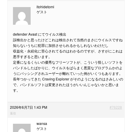
itohidetomi
ゲスト
defender Avast にてウイルス検出
誤検出かと思ったけどこれは検出されて当然のまさにウイルスですね
知らないうちに犯罪に加担させられるかもしれないわけだし
収益化・永続化に苦心されてるのはわかるのですが、さすがにこれは
悪手すぎると思います。
定番になるくらいの優秀なフリーソフトが、こういう怪しいソフトを
バンドルしたばかりに、ウイルスをばらまく悪質なプログラムかのよ
うにバッシングされユーザーが離れていった例がいくつもあります。
長年つかってきた Craving Explorer がそのようになるのはさみしいの
で、バンドルソフトは変更されたほうがいいんじゃないかと思いま
す。
2026年6月7日 1:43 PM
#76228
返信
wansa
ゲスト