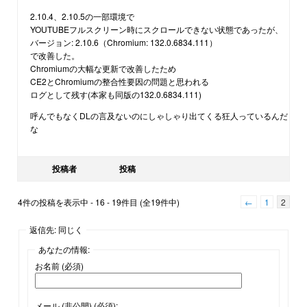
2.10.4、2.10.5の一部環境で
YOUTUBEフルスクリーン時にスクロールできない状態であったが、
バージョン: 2.10.6（Chromium: 132.0.6834.111）
で改善した。
Chromiumの大幅な更新で改善したため
CE2とChromiumの整合性要因の問題と思われる
ログとして残す(本家も同版の132.0.6834.111)
呼んでもなくDLの言及ないのにしゃしゃり出てくる狂人っているんだ
な
投稿者
投稿
4件の投稿を表示中 - 16 - 19件目 (全19件中)
←
1
2
返信先: 同じく
あなたの情報:
お名前 (必須)
メール (非公開) (必須):