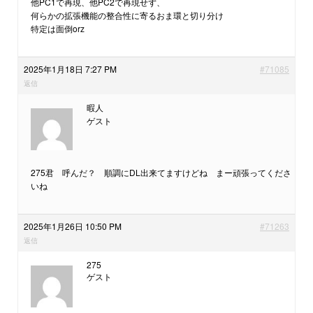
他PC1で再現、他PC2で再現せず、
何らかの拡張機能の整合性に寄るおま環と切り分け
特定は面倒orz
2025年1月18日 7:27 PM
#71085
返信
暇人
ゲスト
275君 呼んだ？ 順調にDL出来てますけどね まー頑張ってくださ
いね
2025年1月26日 10:50 PM
#71263
返信
275
ゲスト