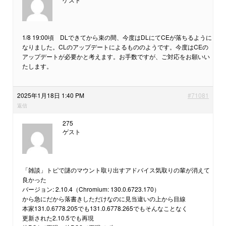
1/8 19:00頃 DLできてから束の間、今度はDLにてCEが落ちるように
なりました。CLのアップデートによるもののようです。今度はCEの
アップデートが必要かと考えます。お手数ですが、ご対応をお願いい
たします。
2025年1月18日 1:40 PM
#71081
返信
275
ゲスト
「雑談」トピで謎のマウント取り出すアドバイス気取りの輩が消えて
良かった
バージョン: 2.10.4（Chromium: 130.0.6723.170）
から急にだから落書きしただけなのに見当違いの上から目線
本家131.0.6778.205でも131.0.6778.265でもそんなことなく
更新された2.10.5でも再現