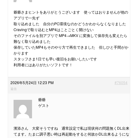
爺爺さまヒントをありがとうございます 使ってはおりませんが他の
アプリで一先ず
取り込めました 自分のPC環境なのかどうかわからなくなりました
Cravingで取り込むとMP4はことごとく開けない
そのファイルを別アプリで MP4→MKV に変換して保存先も変えたら
難なく取り込めました
保存していたMP4もそのやり方で再生できました 但しひと手間がか
かります
スタッフさま1日でも早い復旧をお願いしたいです
利用者にはありがたいソフトです！
2026年5月24日 12:23 PM
#76054
返信
爺爺
ゲスト
濱添さん 大変そうですね 通常設定で私は現状何の問題無くDL出来
てます。たまに調子悪い時は再起動をすると何故かDL出来るようにな