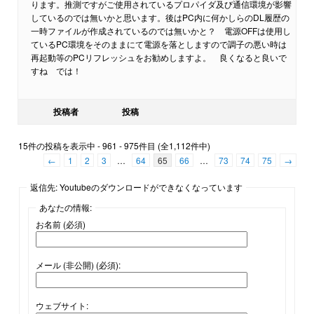
ります。推測ですがご使用されているプロパイダ及び通信環境が影響
しているのでは無いかと思います。後はPC内に何かしらのDL履歴の
一時ファイルが作成されているのでは無いかと？ 電源OFFは使用し
ているPC環境をそのままにて電源を落としますので調子の悪い時は
再起動等のPCリフレッシュをお勧めしますよ。 良くなると良いで
すね では！
投稿者
投稿
15件の投稿を表示中 - 961 - 975件目 (全1,112件中)
←
1
2
3
…
64
65
66
…
73
74
75
→
返信先: Youtubeのダウンロードができなくなっています
あなたの情報:
お名前 (必須)
メール (非公開) (必須):
ウェブサイト: