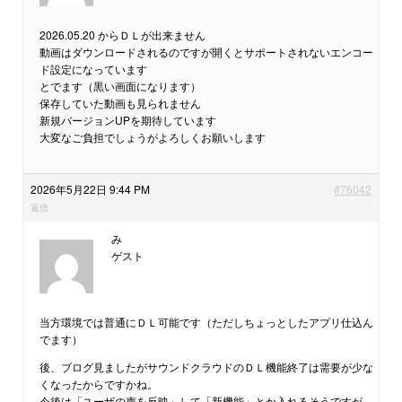
2026.05.20 からＤＬが出来ません
動画はダウンロードされるのですが開くとサポートされないエンコー
ド設定になっています
とでます（黒い画面になります）
保存していた動画も見られません
新規バージョンUPを期待しています
大変なご負担でしょうがよろしくお願いします
2026年5月22日 9:44 PM
#76042
返信
み
ゲスト
当方環境では普通にＤＬ可能です（ただしちょっとしたアプリ仕込ん
でます）
後、ブログ見ましたがサウンドクラウドのＤＬ機能終了は需要が少な
くなったからですかね。
今後は「ユーザの声を反映」して「新機能」とか入れるそうですが、