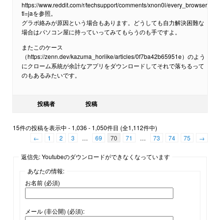
https://www.reddit.com/r/techsupport/comments/xnon0l/every_browser_
tl=jaを参照。
グラボ絡みが原因という場合もあります。どうしても自力解決困難な
場合はパソコン屋に持っていってみてもらうのも手ですよ。
またこのケース
（https://zenn.dev/kazuma_horiike/articles/0f7ba42b65951e）のよう
にクローム系統が余計なアプリをダウンロードしてそれで落ちるって
のもあるみたいです。
投稿者
投稿
15件の投稿を表示中 - 1,036 - 1,050件目 (全1,112件中)
←
1
2
3
…
69
70
71
…
73
74
75
→
返信先: Youtubeのダウンロードができなくなっています
あなたの情報:
お名前 (必須)
メール (非公開) (必須):