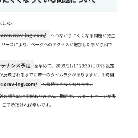
ました。
lorer.crav-ing.com/
へつながりにくくなる問題が発生
0.0 RC8 リリースにより、ページへのアクセスが増加した事が原因で
ンテナンス予定
を早めて、2009/11/17 23:30 に DNS 設定
 が反映されるまでに若干のタイムラグがありますが、1 時間
r.crav-ing.com/
へ接続できなくなります。
ージ表示以外の機能には影響ありません。期間中、スタートページが表
、ご了承頂ければ幸いです。