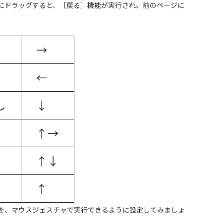
にドラッグすると、［戻る］機能が実行され、前のページに
→
←
し
↓
↑→
↑↓
↑
機能を、マウスジェスチャで実行できるように設定してみましょ