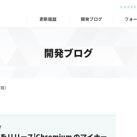
更新履歴
開発ブログ
フォ
開発ブログ
ジ目）
r
.5.5 をリリース|Chromium のマイナー