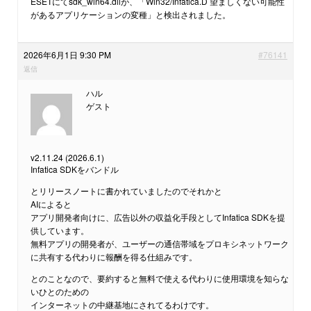
ESETにてsdk_win64.dllが、「Win32/Infatica.D 望ましくない可能性
があるアプリケーションの変種」と検出されました。
2026年6月1日 9:30 PM
#76141
返信
ハル
ゲスト
v2.11.24 (2026.6.1)
Infatica SDKをバンドル
とリリースノートに書かれていましたのでそれかと
AIによると
アプリ開発者向けに、広告以外の収益化手段としてInfatica SDKを提
供しています。
無料アプリの開発者が、ユーザーの通信帯域をプロキシネットワーク
に共有する代わりに報酬を得る仕組みです。
とのことなので、要約すると無料で使える代わりに使用環境を知らな
いひとのための
インターネットの中継基地にされてるわけです。