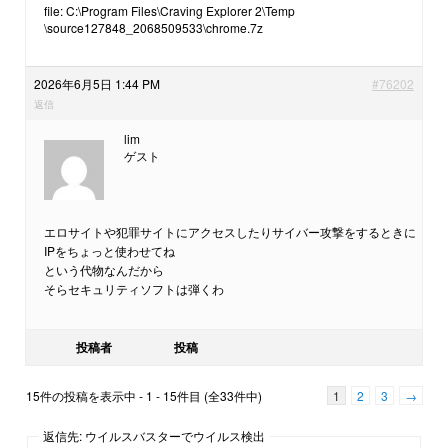
file: C:\Program Files\Craving Explorer 2\Temp
\source127848_2068509533\chrome.7z
2026年6月5日 1:44 PM
#76202
返信
lim
ゲスト
エロサイトや犯罪サイトにアクセスしたりサイバー攻撃をするときに
IPをちょっと使わせてね
という代物なんだから
そらセキュリティソフトは弾くわ
投稿者
投稿
15件の投稿を表示中 - 1 - 15件目 (全33件中)
1
2
3
→
返信先: ウイルスバスターでウイルス検出