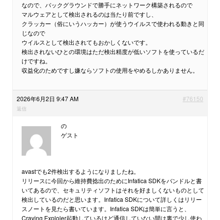
なので、バックグラウンドで勝手にネットワーク構築されるので
マルウェアとして検出されるのは当たり前ですし、
クラッカー（俗にいうハッカー）が使うウイルスで使われる動きと同
じなので
ウイルスとして検出されてもおかしくないです。
検出されないひとの環境はただ検出精度が低いソフトを使っているだ
けですね。
収益化のためですし嫌ならソフトの使用をやめるしかありません。
2026年6月2日 9:47 AM
#76150
返信
の
ゲスト
avastでも2件検出するようになりましたね。
リリースに今回から維持費捻出のためにInfatica SDKをバンドルと書
いてあるので、セキュリティソフトはそれを好ましくないものとして
検出しているのだと思います。Infatica SDKについて詳しくはリリー
スノートを見たら書いています。Infatica SDKは簡単に言うと、
Craving Exploler起動しているけど通信していない間は裏で少し使わ