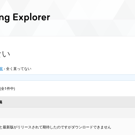
ない
案
›
全く直ってない
 (全1件中)
稿
と最新版がリリースされて期待したのですがダウンロードできません