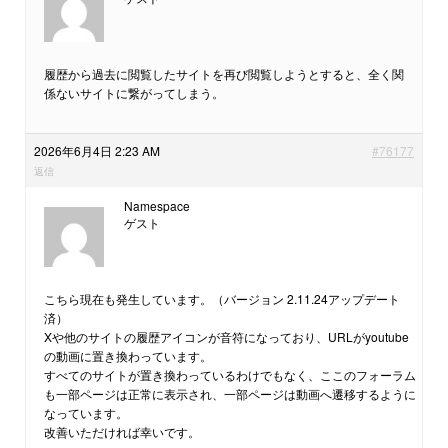
履歴から過去に閲覧したサイトを再び閲覧しようとすると、全く関
係ないサイトに繋がってしまう。
2026年6月4日 2:23 AM
#76177
返信
Namespace
ゲスト
こちら現在も発生しています。（バージョン 2.11.24アップデート
済）
Xや他のサイトの履歴アイコンが音符になっており、URLがyoutube
の動画に置き換わっています。
すべてのサイトが置き換わっているわけでもなく、ここのフォーラム
も一部ページは正常に表示され、一部ページは動画へ遷移するように
なっています。
改善いただければ幸いです。