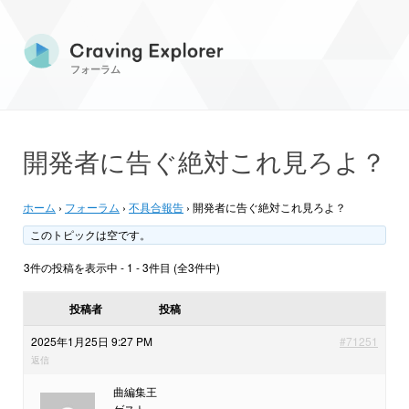
フォーラム
開発者に告ぐ絶対これ見ろよ？
ホーム
›
フォーラム
›
不具合報告
›
開発者に告ぐ絶対これ見ろよ？
このトピックは空です。
3件の投稿を表示中 - 1 - 3件目 (全3件中)
投稿者
投稿
2025年1月25日 9:27 PM
#71251
返信
曲編集王
ゲスト