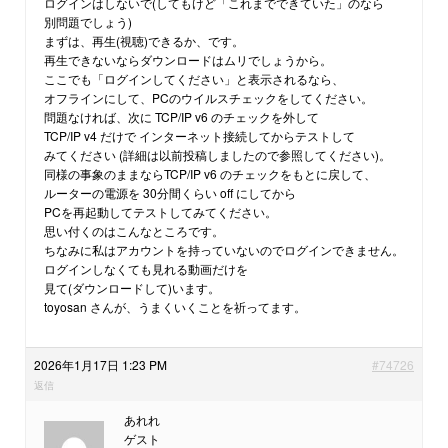
ログインはしないで(してもけど「これまでできていた」のなら
別問題でしょう)
まずは、再生(視聴)できるか、です。
再生できないならダウンロードはムリでしょうから。
ここでも「ログインしてください」と表示されるなら、
オフラインにして、PCのウイルスチェックをしてください。
問題なければ、次に TCP/IP v6 のチェックを外して
TCP/IP v4 だけで インターネット接続してからテストして
みてください (詳細は以前投稿しましたので参照してください)。
同様の事象のままならTCP/IP v6 のチェックをもとに戻して、
ルーターの電源を 30分間くらい off にしてから
PCを再起動してテストしてみてください。
思い付くのはこんなところです。
ちなみに私はアカウントを持っていないのでログインできません。
ログインしなくても見れる動画だけを
見て(ダウンロードして)います。
toyosan さんが、うまくいくことを祈ってます。
2026年1月17日 1:23 PM
#74726
返信
あれれ
ゲスト