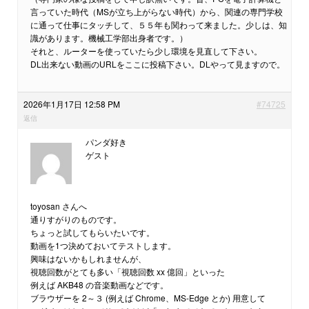
言っていた時代（MSが立ち上がらない時代）から、関連の専門学校
に通って仕事にタッチして、５５年も関わって来ました。少しは、知
識があります。機械工学部出身者です。）
それと、ルーターを使っていたら少し環境を見直して下さい。
DL出来ない動画のURLをここに投稿下さい。DLやって見ますので。
2026年1月17日 12:58 PM
#74725
返信
パンダ好き
ゲスト
toyosan さんへ
通りすがりのものです。
ちょっと試してもらいたいです。
動画を1つ決めておいてテストします。
興味はないかもしれませんが、
視聴回数がとても多い「視聴回数 xx 億回」といった
例えば AKB48 の音楽動画などです。
ブラウザーを 2～３ (例えば Chrome、MS-Edge とか) 用意して