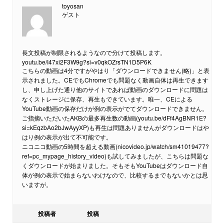
toyosan
ゲスト
長文投稿が制限されるようなので分けて投稿します。
youtu.be/I47xi2F3W9g?si=v0qkOZrsTN1D5P6K
こちらの動画は4分ですがやはり「ダウンロードできません(略)」と表
示されました。CEでもChromeでも問題なく動画自体は再生できます
し、申し上げた通り他のサイトであれば動画のダウンロードに問題は
なくストレージに保存、再生もできています。唯一、CEによる
YouTube動画の保存だけが例の表示がでてダウンロードできません。
ご指摘いただいたAKBの最多再生数の動画(youtu.be/dFf4AgBNR1E?
si=kEqzbAo2bJwAyyXP)も再生は問題ありませんがダウンロードはや
はり例の表示が出て不可能です。
ニコニコ動画の5時間を超える動画(nicovideo.jp/watch/sm41019477?
ref=pc_mypage_history_video)も試してみましたが、こちらは問題な
くダウンロードが始まりました。そもそもYouTubeはダウンロード自
体が例の表示で始まらないわけなので、比較するまでもないかとは思
いますが。
投稿者
投稿