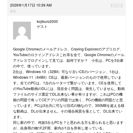
2026年1月17日 10:39 AM
#74719
返信
kojikuro2000
ゲスト
Google Chromeのメールアドレス、Craving Explorerのアプリログ、
YouTubeのロクインアドレスこれ等を全て、Google Chromeのメール
アドレスでログインして見ては、如何ですか？ 小生は、PCを3台家
の中で、使っています。
2台は、Windows-10（32Bit）可なり古いCEのバージョン、1台は、
Windows-11（64Bit）CEは、最新バージョンのもので使用していま
す。全てのPCは、1台のルーターで繋がっています。CEを使用して
のYouTube動画のDLには、現在全く問題は、発生していません。動画
ファイルのサイズ選定でDL出来ない事が有りますが、これはPCの機
能の問題で有ってCEアプリの問題では無く、PCの機能の問題だと思
っています。PCは3台共に可なり旧式の物なので、300MBを超える様
な動画は、DLが出来ません。その場合画質を落として、DL出来てい
ます。
同じ家の中で、何故3台もPCを？と思われる方も居られると思います
が、自身用の物1F,2F用、家内が1台を所有し使っている。