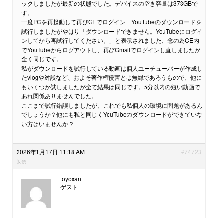
ックしましたが最新の状態でした。デバイスの空き容量は373GBで
す。
一度PCを再起動して再びCEでログイン、YouTubeのダウンロードを
試行しましたがやはり「ダウンロードできません。YouTubeにログイ
ンしてから再試行してください。」と表示されました。念の為CE内
でYouTubeからログアウトし、再びGmailでログインし直しましたが
全く同じです。
私がダウンロードを試行している動画は個人ユーチューバーが作成し
たvlogや対談など、およそ著作権侵害とは無縁であろうもので、他に
もいくつか試しましたが全て結果は同じです。5分以内の短い動画で
あれ関係ありませんでした。
ここまで試行錯誤しましたが、これでも私個人の環境に問題があるん
でしょうか？他にも私と同じくYouTubeのダウンロードができていな
い方はいませんか？
2026年1月17日 11:18 AM
#74723
返信
toyosan
ゲスト