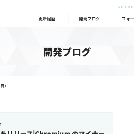
更新履歴
開発ブログ
フォ
開発ブログ
ジ目）
r
.6.4 をリリース|Chromium のマイナー